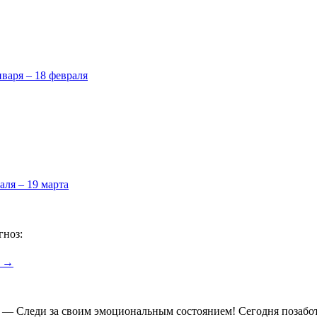
нваря – 18 февраля
аля – 19 марта
гноз:
6 →
я — Следи за своим эмоциональным состоянием! Сегодня позабот