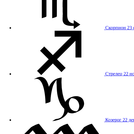
Скорпион
23 
Стрелец
22 н
Козерог
22 де