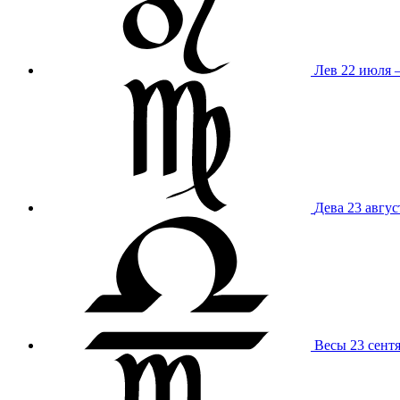
Лев
22 июля –
Дева
23 авгус
Весы
23 сент