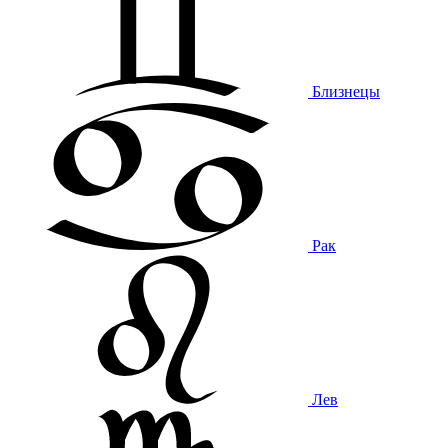
Близнецы
Рак
Лев