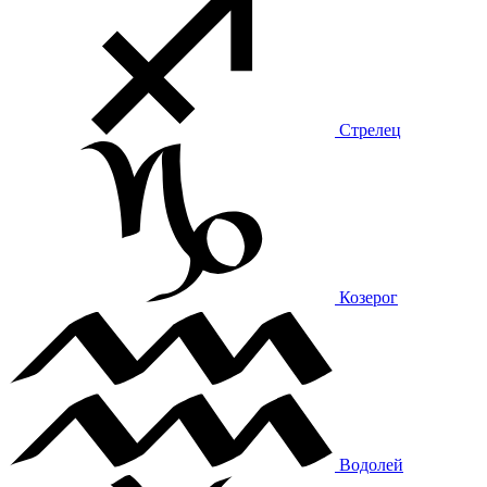
Стрелец
Козерог
Водолей