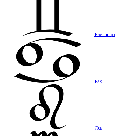
Близнецы
Рак
Лев