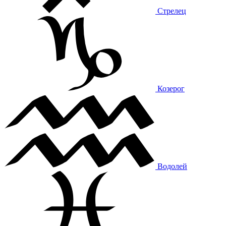
Стрелец
Козерог
Водолей