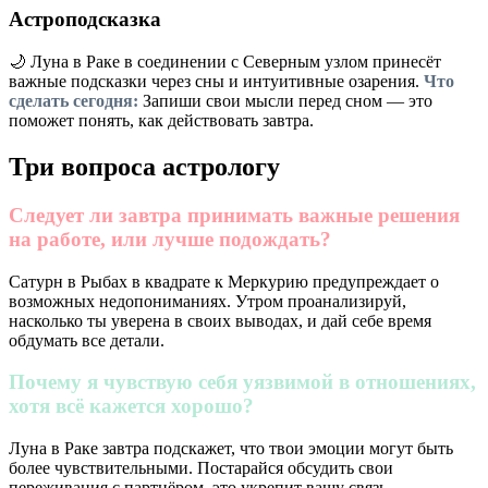
Астроподсказка
🌙 Луна в Раке в соединении с Северным узлом принесёт
важные подсказки через сны и интуитивные озарения.
Что
сделать сегодня:
Запиши свои мысли перед сном — это
поможет понять, как действовать завтра.
Три вопроса астрологу
Следует ли завтра принимать важные решения
на работе, или лучше подождать?
Сатурн в Рыбах в квадрате к Меркурию предупреждает о
возможных недопониманиях. Утром проанализируй,
насколько ты уверена в своих выводах, и дай себе время
обдумать все детали.
Почему я чувствую себя уязвимой в отношениях,
хотя всё кажется хорошо?
Луна в Раке завтра подскажет, что твои эмоции могут быть
более чувствительными. Постарайся обсудить свои
переживания с партнёром, это укрепит вашу связь.