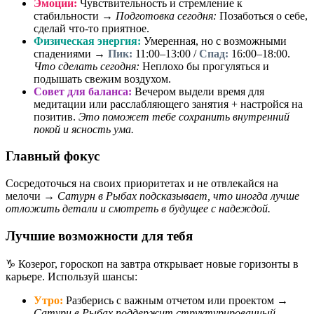
Эмоции:
Чувствительность и стремление к
стабильности →
Подготовка сегодня:
Позаботься о себе,
сделай что-то приятное.
Физическая энергия:
Умеренная, но с возможными
спадениями →
Пик:
11:00–13:00 /
Спад:
16:00–18:00.
Что сделать сегодня:
Неплохо бы прогуляться и
подышать свежим воздухом.
Совет для баланса:
Вечером выдели время для
медитации или расслабляющего занятия + настройся на
позитив.
Это поможет тебе сохранить внутренний
покой и ясность ума.
Главный фокус
Сосредоточься на своих приоритетах и не отвлекайся на
мелочи →
Сатурн в Рыбах подсказывает, что иногда лучше
отложить детали и смотреть в будущее с надеждой.
Лучшие возможности для тебя
♑ Козерог, гороскоп на завтра открывает новые горизонты в
карьере. Используй шансы:
Утро:
Разберись с важным отчетом или проектом →
Сатурн в Рыбах поддержит структурированный