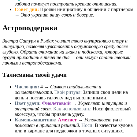
забота помогут построить крепкие отношения.
Совет дня:
Прояви инициативу в общении с партнёром
→
Это укрепит вашу связь и доверие.
Астроподдержка
Завтра Сатурн в Рыбах усилит твою внутреннюю опору и
интуицию, позволяя чувствовать окружающую среду более
глубоко. Обрати внимание на знаки и подсказки, которые
будут приходить в течение дня — они могут стать твоими
личными астроподсказками.
Талисманы твоей удачи
Число дня:
4
→
Символ стабильности и
основательности.
Твой ритуал:
Запиши свои цели на
день и поставь галочку над выполненными.
Цвет удачи:
Фиолетовый
→
Укрепляет интуицию и
внутренний свет.
Как использовать:
Носи фиолетовый
аксессуар, чтобы привлечь удачу.
Камень-защитник:
Аметист
→
Успокаивает ум и
помогает в принятии решений.
Носи:
В качестве кулона
или в кармане для поддержки в трудных ситуациях.