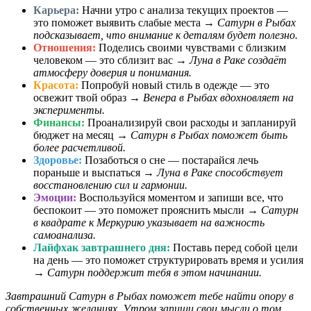
Карьера:
Начни утро с анализа текущих проектов —
это поможет выявить слабые места →
Сатурн в Рыбах
подсказывает, что внимание к деталям будет полезно.
Отношения:
Поделись своими чувствами с близким
человеком — это сблизит вас →
Луна в Раке создаёт
атмосферу доверия и понимания.
Красота:
Попробуй новый стиль в одежде — это
освежит твой образ →
Венера в Рыбах вдохновляет на
эксперименты.
Финансы:
Проанализируй свои расходы и запланируй
бюджет на месяц →
Сатурн в Рыбах поможет быть
более расчетливой.
Здоровье:
Позаботься о сне — постарайся лечь
пораньше и выспаться →
Луна в Раке способствует
восстановлению сил и гармонии.
Эмоции:
Воспользуйся моментом и запиши все, что
беспокоит — это поможет прояснить мысли →
Сатурн
в квадрате к Меркурию указывает на важность
самоанализа.
Лайфхак завтрашнего дня:
Поставь перед собой цели
на день — это поможет структурировать время и усилия
→
Сатурн поддержит тебя в этом начинании.
Завтрашний Сатурн в Рыбах поможет тебе найти опору в
собственных желаниях. Утром запиши свои мысли о том,