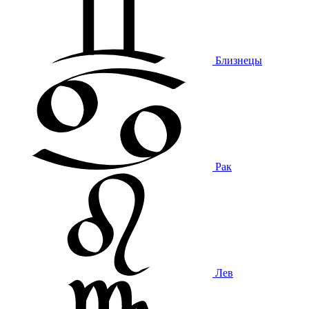
Близнецы
Рак
Лев