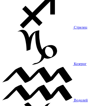
Стрелец
Козерог
Водолей