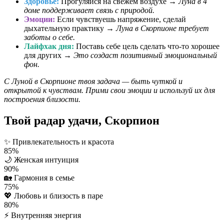
Здоровье:
Прогуляйся на свежем воздухе →
Луна в 4
доме поддерживает связь с природой.
Эмоции:
Если чувствуешь напряжение, сделай
дыхательную практику →
Луна в Скорпионе требует
заботы о себе.
Лайфхак дня:
Поставь себе цель сделать что-то хорошее
для других →
Это создаст позитивный эмоциональный
фон.
С Луной в Скорпионе твоя задача — быть чуткой и
открытой к чувствам. Прими свои эмоции и используй их для
построения близости.
Твой радар удачи, Скорпион
✨
Привлекательность и красота
85%
🌙
Женская интуиция
90%
🏡
Гармония в семье
75%
💖
Любовь и близость в паре
80%
⚡
Внутренняя энергия