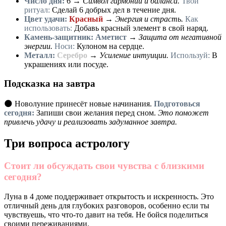
Число дня:
6
→
Символ гармонии и баланса.
Твой
ритуал:
Сделай 6 добрых дел в течение дня.
Цвет удачи:
Красный
→
Энергия и страсть.
Как
использовать:
Добавь красный элемент в свой наряд.
Камень-защитник:
Аметист
→
Защита от негативной
энергии.
Носи:
Кулоном на сердце.
Металл:
Серебро
→
Усиление интуиции.
Используй:
В
украшениях или посуде.
Подсказка на завтра
🌑 Новолуние принесёт новые начинания.
Подготовься
сегодня:
Запиши свои желания перед сном.
Это поможет
привлечь удачу и реализовать задуманное завтра.
Три вопроса астрологу
Стоит ли обсуждать свои чувства с близкими
сегодня?
Луна в 4 доме поддерживает открытость и искренность. Это
отличный день для глубоких разговоров, особенно если ты
чувствуешь, что что-то давит на тебя. Не бойся поделиться
своими переживаниями.