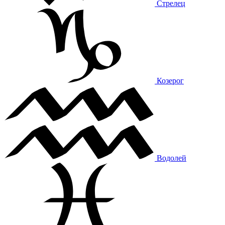
Стрелец
Козерог
Водолей