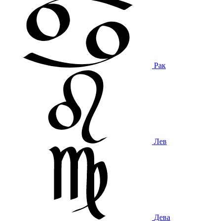
Рак
Лев
Дева