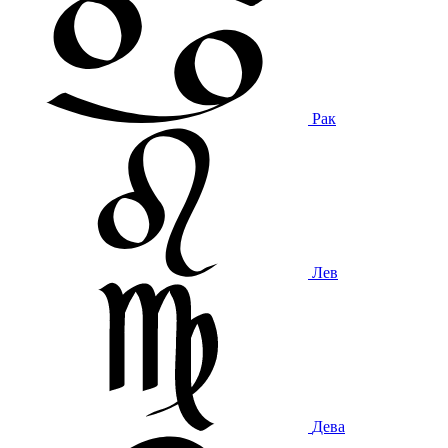
Рак
Лев
Дева