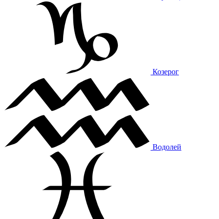
Козерог
Водолей