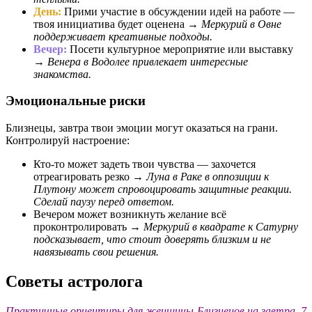
День:
Прими участие в обсуждении идей на работе —
твоя инициатива будет оценена →
Меркурий в Овне
поддерживает креативные подходы.
Вечер:
Посети культурное мероприятие или выставку
→
Венера в Водолее привлекает интересные
знакомства.
Эмоциональные риски
Близнецы, завтра твои эмоции могут оказаться на грани.
Контролируй настроение:
Кто-то может задеть твои чувства — захочется
отреагировать резко →
Луна в Раке в оппозиции к
Плутону может спровоцировать защитные реакции.
Сделай паузу перед ответом.
Вечером может возникнуть желание всё
проконтролировать →
Меркурий в квадрате к Сатурну
подсказывает, что стоит доверять близким и не
навязывать свои решения.
Советы астролога
Практичные ориентиры для женщины-Близнецов на завтра, 7