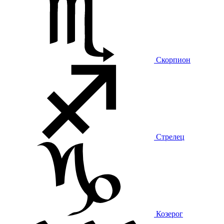
Скорпион
Стрелец
Козерог