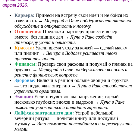
апреля 2026.
Карьера:
Принеси на встречу свои идеи и не бойся их
озвучивать →
Меркурий в Овне поддерживает активное
обсуждение и открытость к новому.
Отношения:
Предложи партнёру провести вечер
вместе, без лишних дел →
Луна в Раке создаёт
атмосферу уюта и близости.
Красота:
Удели время уходу за кожей — сделай маску
или пилинг →
Венера в Водолее усиливает твою
привлекательность.
Финансы:
Проверь свои расходы и подумай о планах на
будущее →
Меркурий в Овне поддерживает ясность и
решение финансовых вопросов.
Здоровье:
Включи в рацион больше овощей и фруктов
— это поддержит энергию →
Луна в Раке способствует
укреплению организма.
Эмоции:
Если почувствовала напряжение, сделай
несколько глубоких вдохов и выдохов →
Луна в Раке
помогает успокоиться и наладить гармонию.
Лайфхак завтрашнего дня:
Устрой небольшой
вечерний ритуал — почитай книгу или послушай
музыку →
Это поможет расслабиться и перезагрузить
мысли.