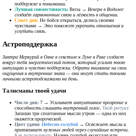
поддержке и понимании.
Лучшая совместимость:
Весы →
Венера в Водолее
создаёт гармоничные связи и лёгкость в общении.
Совет дня:
Не бойся открыться, делись своими
чувствами →
Это поможет укрепить отношения и
углубить связь.
Астроподдержка
Завтра Меркурий в Овне в секстиле к Луне в Раке создаст
вокруг тебя энергетический поток, который усилит твою
интуицию и чувство поддержки. Обрати внимание на свои
ощущения и внутренние знаки — они могут стать твоими
личными астроподсказками на день.
Талисманы твоей удачи
Число дня:
7
→
Усиливает интуитивное прозрение и
способность слышать внутренний голос
.
Твой ритуал:
Запиши три спонтанные мысли утром — одна из них
окажется пророческой.
Цвет удачи:
Небесно-голубой
→
Освежает мысли и
притягивает нужных людей через случайные встречи
.
Как использовать:
Надень голубой аксессуар или