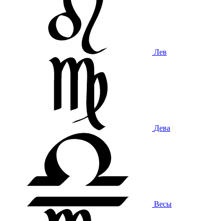
Лев
Дева
Весы