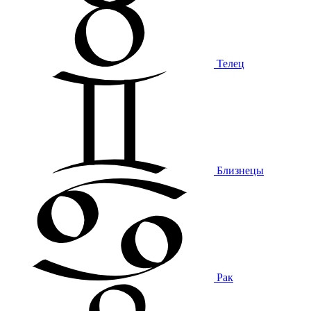
Телец
Близнецы
Рак