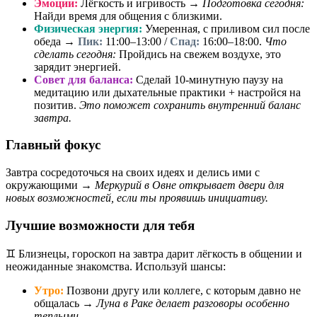
Эмоции:
Лёгкость и игривость →
Подготовка сегодня:
Найди время для общения с близкими.
Физическая энергия:
Умеренная, с приливом сил после
обеда →
Пик:
11:00–13:00 /
Спад:
16:00–18:00.
Что
сделать сегодня:
Пройдись на свежем воздухе, это
зарядит энергией.
Совет для баланса:
Сделай 10-минутную паузу на
медитацию или дыхательные практики + настройся на
позитив.
Это поможет сохранить внутренний баланс
завтра.
Главный фокус
Завтра сосредоточься на своих идеях и делись ими с
окружающими →
Меркурий в Овне открывает двери для
новых возможностей, если ты проявишь инициативу.
Лучшие возможности для тебя
♊ Близнецы, гороскоп на завтра дарит лёгкость в общении и
неожиданные знакомства. Используй шансы:
Утро:
Позвони другу или коллеге, с которым давно не
общалась →
Луна в Раке делает разговоры особенно
теплыми.