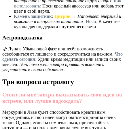
настроение и привлекает внимание окружающих
.
Как
использовать:
Носи красный аксессуар или добавь этот
цвет в свой наряд.
Камень-защитник:
Цитрин
→
Наполняет энергией и
помогает в творческих начинаниях
.
Носи:
В качестве
кулона для поддержки внутреннего света.
Астроподсказка
🌙 Луна в Убывающей фазе принесёт возможность
освободиться от лишнего и сосредоточиться на важном.
Что
сделать сегодня:
Удели время медитации или записи своих
мыслей.
Это поможет завтра проявить ясность и
уверенность в своих действиях.
Три вопроса астрологу
Стоит ли мне завтра высказывать свои идеи на
встрече, или лучше подождать?
Меркурий в Льве будет способствовать креативным
обсуждениям, и твои идеи могут быть восприняты очень
тепло. Однако, если ты сомневаешься, прислушайся к
интуиции — она подскажет, когда лучше выступить.