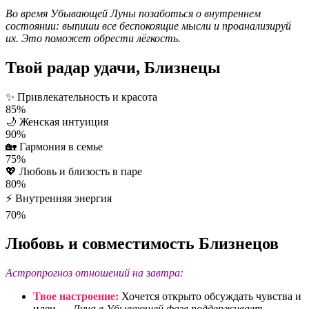
Во время Убывающей Луны позаботься о внутреннем
состоянии: выпиши все беспокоящие мысли и проанализируй
их. Это поможет обрести лёгкость.
Твой радар удачи, Близнецы
✨
Привлекательность и красота
85%
🌙
Женская интуиция
90%
🏡
Гармония в семье
75%
💖
Любовь и близость в паре
80%
⚡
Внутренняя энергия
70%
Любовь и совместимость Близнецов
Астропрогноз отношений на завтра:
Твое настроение:
Хочется открыто обсуждать чувства и
идеи →
Луна в Убывающей фазе поддерживает