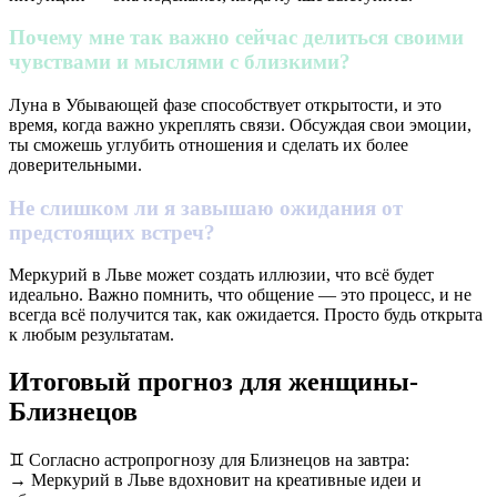
Почему мне так важно сейчас делиться своими
чувствами и мыслями с близкими?
Луна в Убывающей фазе способствует открытости, и это
время, когда важно укреплять связи. Обсуждая свои эмоции,
ты сможешь углубить отношения и сделать их более
доверительными.
Не слишком ли я завышаю ожидания от
предстоящих встреч?
Меркурий в Льве может создать иллюзии, что всё будет
идеально. Важно помнить, что общение — это процесс, и не
всегда всё получится так, как ожидается. Просто будь открыта
к любым результатам.
Итоговый прогноз для женщины-
Близнецов
♊️ Согласно астропрогнозу для Близнецов на завтра:
→ Меркурий в Льве вдохновит на креативные идеи и