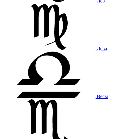
Лев
Дева
Весы