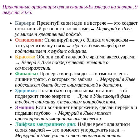
Практичные ориентиры для женщины-Близнецов на завтра, 9
августа 2026.
Карьера:
Презентуй свои идеи на встрече — это создаст
позитивный резонанс с коллегами →
Меркурий в Льве
усиливает креативный подход.
Отношения:
Спланируй вечер с близким человеком —
это укрепит вашу связь →
Луна в Убывающей фазе
подталкивает к глубине общения.
Красота:
Обнови свой гардероб с яркими аксессуарами
→
Венера в Льве поддерживает желания о
самовыражении.
Финансы:
Проверь свои расходы — возможно, есть
лишние траты, о которых ты забыла →
Меркурий в Льве
подскажет быть более внимательной к деталям.
Здоровье:
Позаботься о правильном питании — это
поддержит твою энергию →
Луна в Убывающей фазе
требует внимания к телесным потребностям.
Эмоции:
Если возникнет напряжение, сделай перерыв и
подыши глубоко →
Меркурий в Льве может
провоцировать эмоциональные всплески.
Лайфхак завтрашнего дня:
Найди время для записи
своих мыслей — это поможет упорядочить идеи →
Меркурий в Льве усилит твой творческий поток.