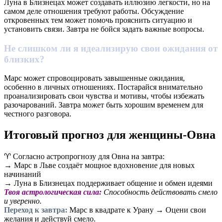
Луна в Близнецах может создавать иллюзию легкости, но на
самом деле отношения требуют работы. Обсуждение
откровенных тем может помочь прояснить ситуацию и
установить связи. Завтра не бойся задать важные вопросы.
Не слишком ли я идеализирую свои ожидания от
близких?
Марс может спровоцировать завышенные ожидания,
особенно в личных отношениях. Постарайся внимательно
проанализировать свои чувства и мотивы, чтобы избежать
разочарований. Завтра может быть хорошим временем для
честного разговора.
Итоговый прогноз для женщины-Овна
♈ Согласно астропрогнозу для Овна на завтра:
→ Марс в Льве создаёт мощное вдохновение для новых
начинаний
→ Луна в Близнецах поддерживает общение и обмен идеями
Твоя астрологическая сила:
Способность действовать смело
и уверенно.
Переход к завтра:
Марс в квадрате к Урану → Оцени свои
желания и действуй смело.