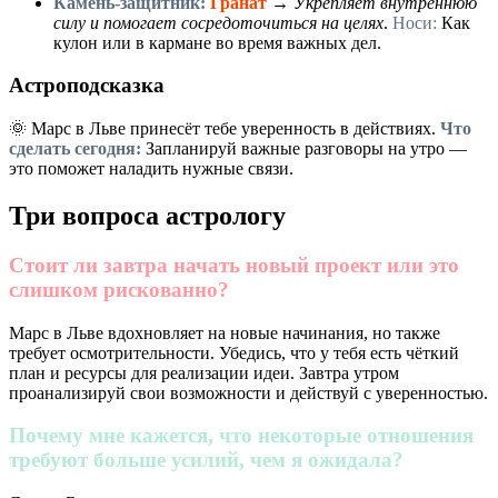
Камень-защитник:
Гранат
→
Укрепляет внутреннюю
силу и помогает сосредоточиться на целях
.
Носи:
Как
кулон или в кармане во время важных дел.
Астроподсказка
🌞 Марс в Льве принесёт тебе уверенность в действиях.
Что
сделать сегодня:
Запланируй важные разговоры на утро —
это поможет наладить нужные связи.
Три вопроса астрологу
Стоит ли завтра начать новый проект или это
слишком рискованно?
Марс в Льве вдохновляет на новые начинания, но также
требует осмотрительности. Убедись, что у тебя есть чёткий
план и ресурсы для реализации идеи. Завтра утром
проанализируй свои возможности и действуй с уверенностью.
Почему мне кажется, что некоторые отношения
требуют больше усилий, чем я ожидала?