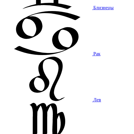
Близнецы
Рак
Лев