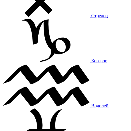
Стрелец
Козерог
Водолей