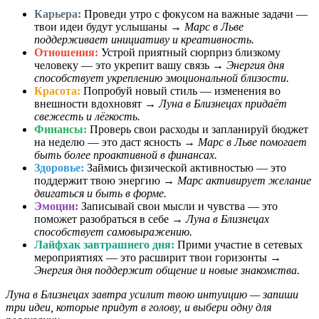
Карьера:
Проведи утро с фокусом на важные задачи —
твои идеи будут услышаны →
Марс в Льве
поддерживает инициативу и креативность.
Отношения:
Устрой приятный сюрприз близкому
человеку — это укрепит вашу связь →
Энергия дня
способствует укреплению эмоциональной близости.
Красота:
Попробуй новый стиль — изменения во
внешности вдохновят →
Луна в Близнецах придаёт
свежесть и лёгкость.
Финансы:
Проверь свои расходы и запланируй бюджет
на неделю — это даст ясность →
Марс в Льве помогает
быть более проактивной в финансах.
Здоровье:
Займись физической активностью — это
поддержит твою энергию →
Марс активирует желание
двигаться и быть в форме.
Эмоции:
Записывай свои мысли и чувства — это
поможет разобраться в себе →
Луна в Близнецах
способствует самовыражению.
Лайфхак завтрашнего дня:
Прими участие в сетевых
мероприятиях — это расширит твои горизонты →
Энергия дня поддержит общение и новые знакомства.
Луна в Близнецах завтра усилит твою интуицию — запиши
три идеи, которые придут в голову, и выбери одну для