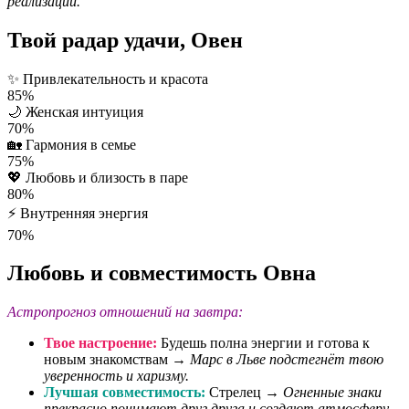
реализации.
Твой радар удачи, Овен
✨
Привлекательность и красота
85%
🌙
Женская интуиция
70%
🏡
Гармония в семье
75%
💖
Любовь и близость в паре
80%
⚡
Внутренняя энергия
70%
Любовь и совместимость Овна
Астропрогноз отношений на завтра:
Твое настроение:
Будешь полна энергии и готова к
новым знакомствам →
Марс в Льве подстегнёт твою
уверенность и харизму.
Лучшая совместимость:
Стрелец →
Огненные знаки
прекрасно понимают друг друга и создают атмосферу