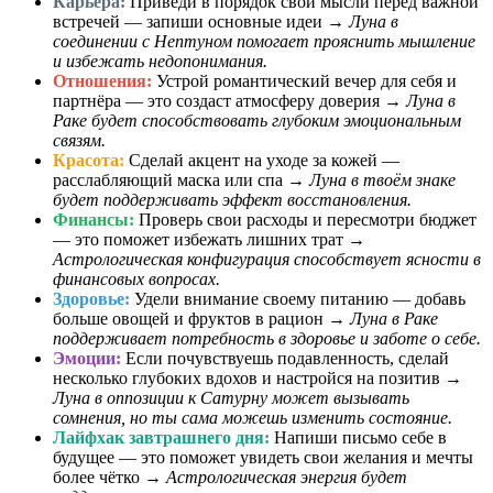
Карьера:
Приведи в порядок свои мысли перед важной
встречей — запиши основные идеи →
Луна в
соединении с Нептуном помогает прояснить мышление
и избежать недопонимания.
Отношения:
Устрой романтический вечер для себя и
партнёра — это создаст атмосферу доверия →
Луна в
Раке будет способствовать глубоким эмоциональным
связям.
Красота:
Сделай акцент на уходе за кожей —
расслабляющий маска или спа →
Луна в твоём знаке
будет поддерживать эффект восстановления.
Финансы:
Проверь свои расходы и пересмотри бюджет
— это поможет избежать лишних трат →
Астрологическая конфигурация способствует ясности в
финансовых вопросах.
Здоровье:
Удели внимание своему питанию — добавь
больше овощей и фруктов в рацион →
Луна в Раке
поддерживает потребность в здоровье и заботе о себе.
Эмоции:
Если почувствуешь подавленность, сделай
несколько глубоких вдохов и настройся на позитив →
Луна в оппозиции к Сатурну может вызывать
сомнения, но ты сама можешь изменить состояние.
Лайфхак завтрашнего дня:
Напиши письмо себе в
будущее — это поможет увидеть свои желания и мечты
более чётко →
Астрологическая энергия будет