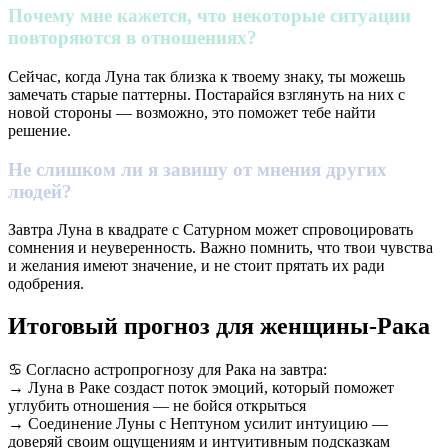
Почему мне кажется, что некоторые ситуации
повторяются в отношениях?
Сейчас, когда Луна так близка к твоему знаку, ты можешь
замечать старые паттерны. Постарайся взглянуть на них с
новой стороны — возможно, это поможет тебе найти
решение.
Не слишком ли я завишу от мнения других
людей?
Завтра Луна в квадрате с Сатурном может спровоцировать
сомнения и неуверенность. Важно помнить, что твои чувства
и желания имеют значение, и не стоит прятать их ради
одобрения.
Итоговый прогноз для женщины-Рака
♋ Согласно астропрогнозу для Рака на завтра:
→ Луна в Раке создаст поток эмоций, который поможет
углубить отношения — не бойся открыться
→ Соединение Луны с Нептуном усилит интуицию —
доверяй своим ощущениям и интуитивным подсказкам