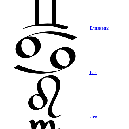
Близнецы
Рак
Лев