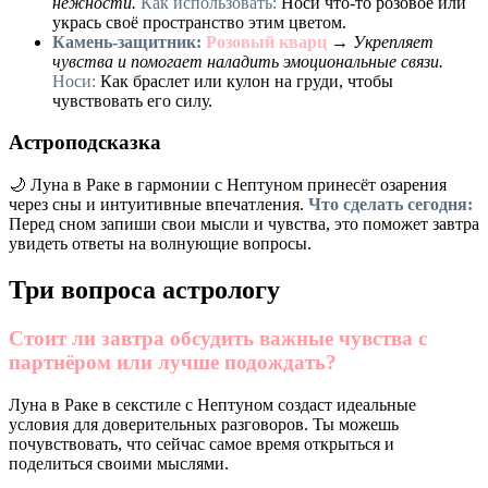
нежности.
Как использовать:
Носи что-то розовое или
укрась своё пространство этим цветом.
Камень-защитник:
Розовый кварц
→
Укрепляет
чувства и помогает наладить эмоциональные связи.
Носи:
Как браслет или кулон на груди, чтобы
чувствовать его силу.
Астроподсказка
🌙 Луна в Раке в гармонии с Нептуном принесёт озарения
через сны и интуитивные впечатления.
Что сделать сегодня:
Перед сном запиши свои мысли и чувства, это поможет завтра
увидеть ответы на волнующие вопросы.
Три вопроса астрологу
Стоит ли завтра обсудить важные чувства с
партнёром или лучше подождать?
Луна в Раке в секстиле с Нептуном создаст идеальные
условия для доверительных разговоров. Ты можешь
почувствовать, что сейчас самое время открыться и
поделиться своими мыслями.