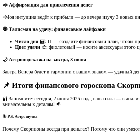
📣 Аффирмация для привлечения денег
«Моя интуиция ведёт к прибыли — до вечера изучу 3 новых и
🧿 Талисман на удачу: финансовые лайфхаки
Число дня
🧮: 11 — создайте финансовый план, чтобы пр
Цвет удачи
🎨: фиолетовый — носите аксессуары этого ц
🌙 Астроподсказка на завтра, 3 июня
Завтра Венера будет в гармонии с вашим знаком — удачный де
📌 Итоги финансового гороскопа Скорпи
🔐 Запомните: сегодня, 2 июня 2025 года, ваша сила — в анал
внимательны к деталям! 🌟
🎯 P.S. Астрошутка
Почему Скорпионы всегда при деньгах? Потому что они умеют 