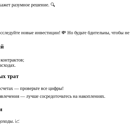
кажет разумное решение. 🔍
следуйте новые инвестиции! 💸 Но будьте бдительны, чтобы не 
ий
 контрактов;
асходах.
ых трат
счетах — проверьте все цифры!
звлечения — лучше сосредоточьтесь на накоплениях.
и
оходы. 📈