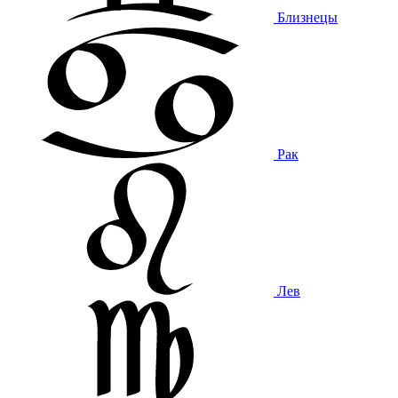
Близнецы
Рак
Лев