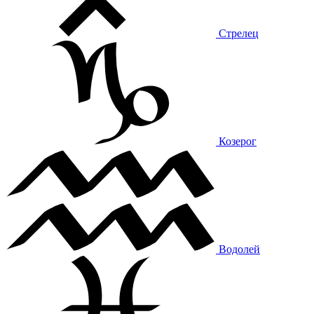
Стрелец
Козерог
Водолей