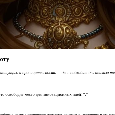
боту
 интуицию и проницательность — день подходит для анализа те
это освободит место для инновационных идей! 💡
обенно удачно получится наладить контакт с «воздушными» знак