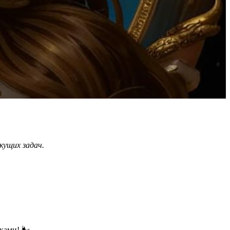
кущих задач.
ами! 🌬️