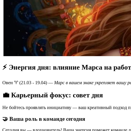
⚡ Энергия дня: влияние Марса на рабо
Овен ♈️ (21.03 - 19.04) —
Марс в вашем знаке укрепляет вашу р
💼 Карьерный фокус: совет дня
Не бойтесь проявлять инициативу — ваш креативный подход п
🤝 Ваша роль в команде сегодня
Сегодня вы — вдохновитель! Ваша энергия поможет команде дв