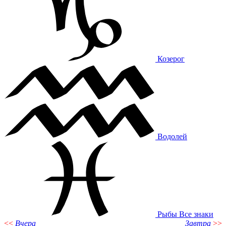
Козерог
Водолей
Рыбы
Все знаки
<<
Вчера
Завтра
>>