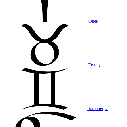
Овен
Телец
Близнецы