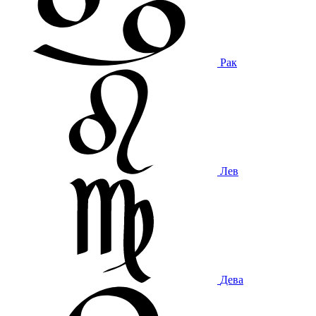
Рак
Лев
Дева