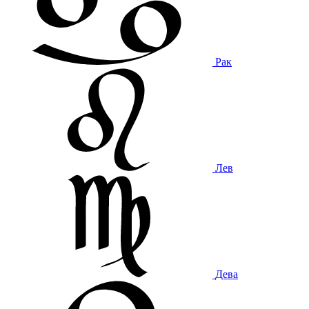
Рак
Лев
Дева