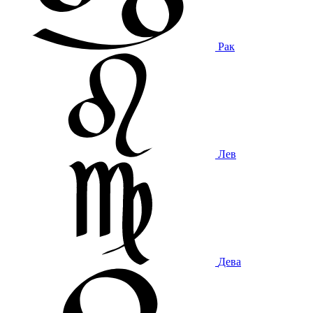
Рак
Лев
Дева