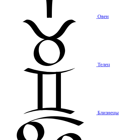
Овен
Телец
Близнецы