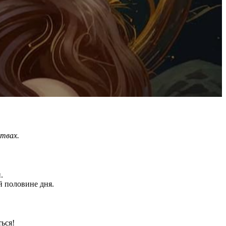
твах.
.
й половине дня.
ься!