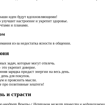
 ваши идеи будут вдохновляющими!
 улучшит настроение и укрепит здоровье.
ечтами и планами.
ном
ания из-за недостатка ясности в общении.
июня
ных задач, которые могут отвлечь.
 это укрепит доверие.
няя зарядка придаст энергии на весь день.
 день для покупок.
ум и прояснить мысли.
те про позитивные хештеги!
вь и страсти
нако квадрат Венеры с Нептуном может привести к недоразумени