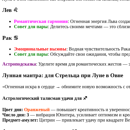
Лев ♌
Романтическая гармония
: Огненная энергия Льва созда
Совет для пары
: Делитесь своими мечтами — это сблизи
Рак ♋
Эмоциональные вызовы
: Водная чувствительность Рак
Совет для пары
: Обсуждайте свои ожидания, чтобы пре
Астроподсказка
: Уделите время для романтических жестов — э
Лунная мантра: для Стрельца при Луне в Овне
«Огненная искра в сердце → обнимите новую возможность с 
Астрологический талисман удачи для ♐
Цвет дня:
Оранжевый
— повышает креативность и уверенност
Число дня:
3
— вибрация Юпитера, усиливает оптимизм и кре
Предмет-амулет:
Цитрин — привлекает удачу при квадрате В