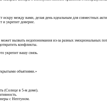
ст искру между вами, делая день идеальным для совместных акт
т и укрепит доверие.
а может вызвать недопонимания из-за разных эмоциональных по
дотвратить конфликты.
то укрепит вашу связь.
открытыми объятиями.»
ь (Солнце в 5-м доме).
ативность.
енеры с Нептуном.