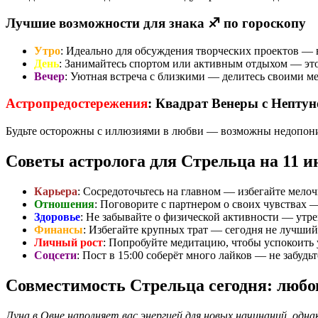
Лучшие возможности для знака ♐ по гороскопу
Утро
: Идеально для обсуждения творческих проектов —
День
: Занимайтесь спортом или активным отдыхом — это
Вечер
: Уютная встреча с близкими — делитесь своими м
Астропредостережения
: Квадрат Венеры с Непту
Будьте осторожны с иллюзиями в любви — возможны недопоним
Советы астролога для Стрельца на 11 
Карьера
: Сосредоточьтесь на главном — избегайте мелоч
Отношения
: Поговорите с партнером о своих чувствах —
Здоровье
: Не забывайте о физической активности — утрен
Финансы
: Избегайте крупных трат — сегодня не лучший
Личный рост
: Попробуйте медитацию, чтобы успокоить 
Соцсети
: Пост в 15:00 соберёт много лайков — не забудь
Совместимость Стрельца сегодня: любо
Луна в Овне наполняет вас энергией для новых начинаний, од