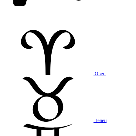
Овен
Телец