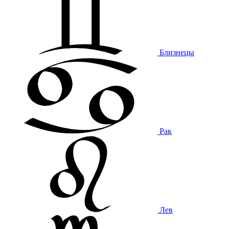
Близнецы
Рак
Лев