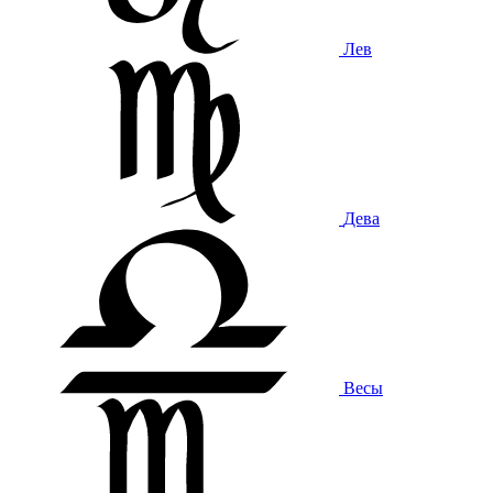
Лев
Дева
Весы