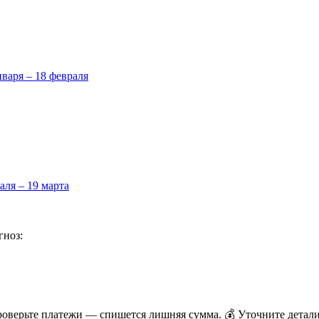
нваря – 18 февраля
аля – 19 марта
гноз:
проверьте платежи — спишется лишняя сумма. 💰 Уточните детал