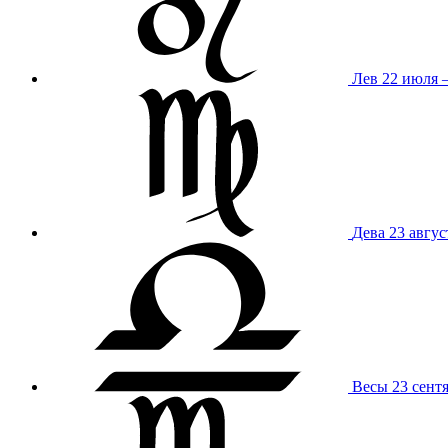
Лев
22 июля –
Дева
23 авгус
Весы
23 сент