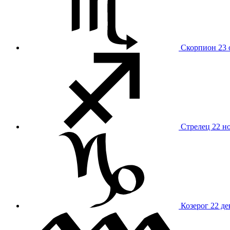
Скорпион
23 
Стрелец
22 н
Козерог
22 де