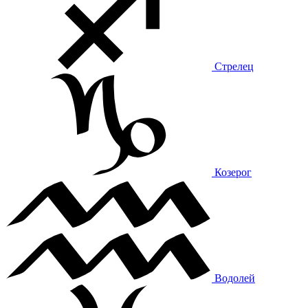
Стрелец
Козерог
Водолей