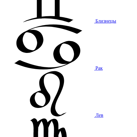
Близнецы
Рак
Лев