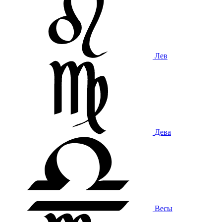
Лев
Дева
Весы