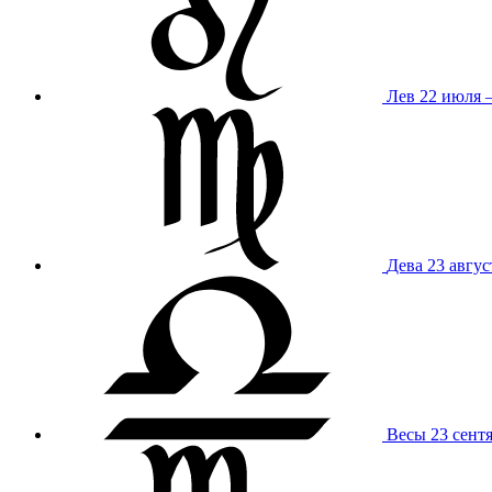
Лев
22 июля –
Дева
23 авгус
Весы
23 сент