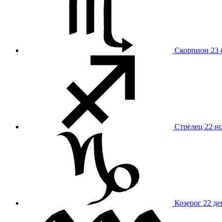
Скорпион
23 
Стрелец
22 н
Козерог
22 де