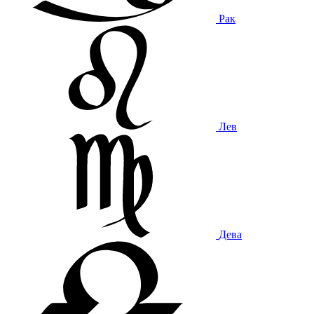
Рак
Лев
Дева