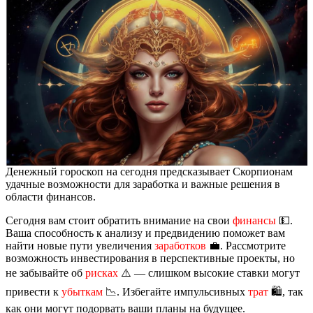
Денежный гороскоп на сегодня предсказывает Скорпионам
удачные возможности для заработка и важные решения в
области финансов.
Сегодня вам стоит обратить внимание на свои
финансы
💵.
Ваша способность к анализу и предвидению поможет вам
найти новые пути увеличения
заработков
💼. Рассмотрите
возможность инвестирования в перспективные проекты, но
не забывайте об
рисках
⚠️ — слишком высокие ставки могут
привести к
убыткам
📉. Избегайте импульсивных
трат
🛍️, так
как они могут подорвать ваши планы на будущее.