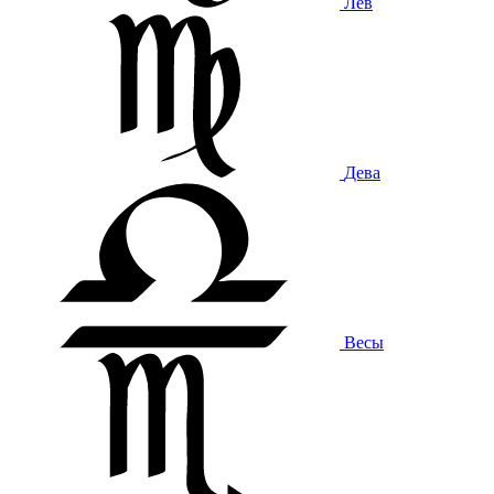
Лев
Дева
Весы