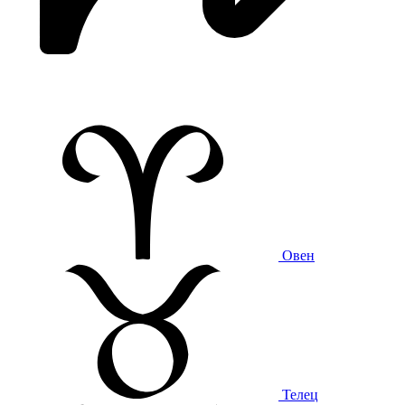
Овен
Телец