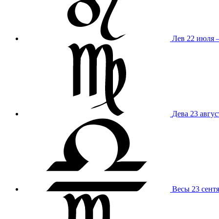
Лев
22 июля –
Дева
23 авгус
Весы
23 сент