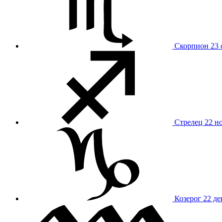
Скорпион
23 
Стрелец
22 н
Козерог
22 де