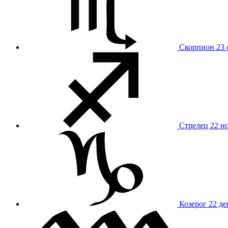
Скорпион
23 
Стрелец
22 н
Козерог
22 де