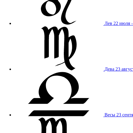
Лев
22 июля –
Дева
23 авгус
Весы
23 сент