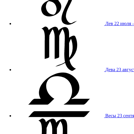
Лев
22 июля –
Дева
23 авгус
Весы
23 сент