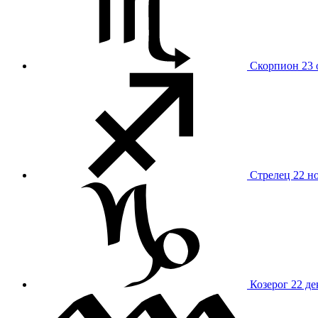
Скорпион
23 
Стрелец
22 н
Козерог
22 де