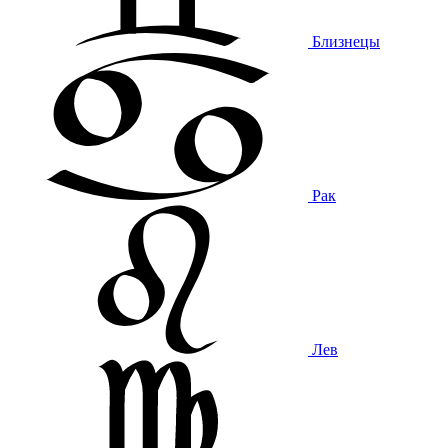
Близнецы
Рак
Лев