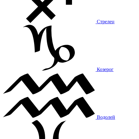
Стрелец
Козерог
Водолей