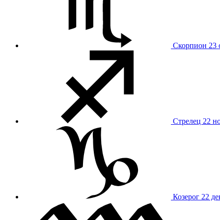
Скорпион
23 
Стрелец
22 н
Козерог
22 де