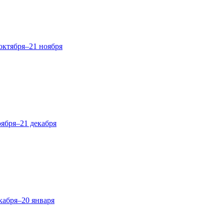
октября–21 ноября
оября–21 декабря
кабря–20 января