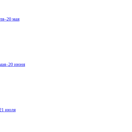
ля–20 мая
мая–20 июня
21 июля