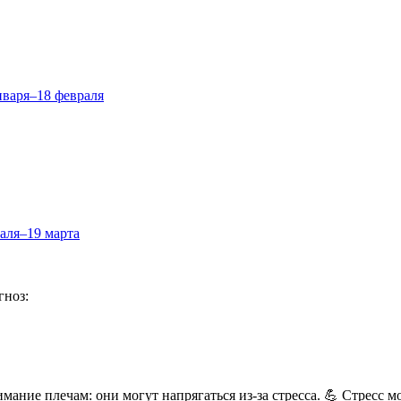
нваря–18 февраля
аля–19 марта
гноз:
имание плечам: они могут напрягаться из-за стресса. 💪 Стресс м