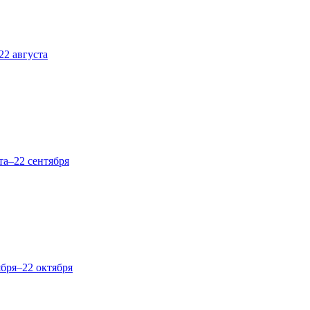
22 августа
та–22 сентября
ября–22 октября