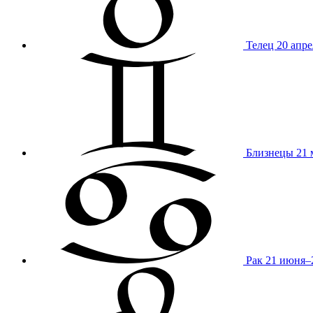
Телец
20 апре
Близнецы
21 
Рак
21 июня–