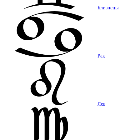
Близнецы
Рак
Лев