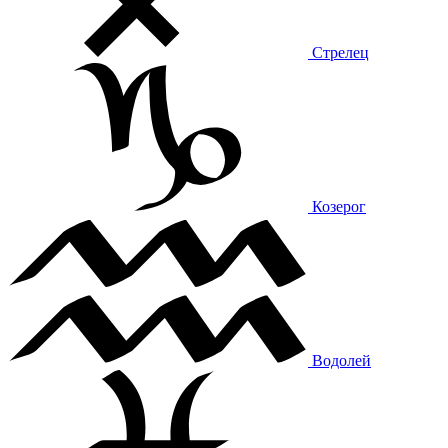
Стрелец
Козерог
Водолей