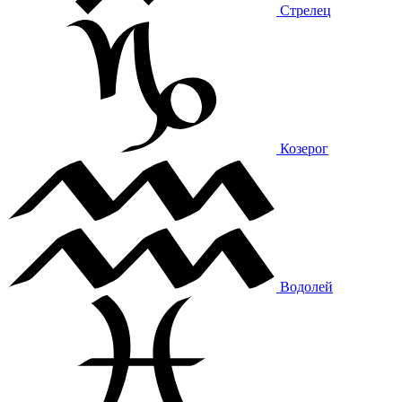
Стрелец
Козерог
Водолей