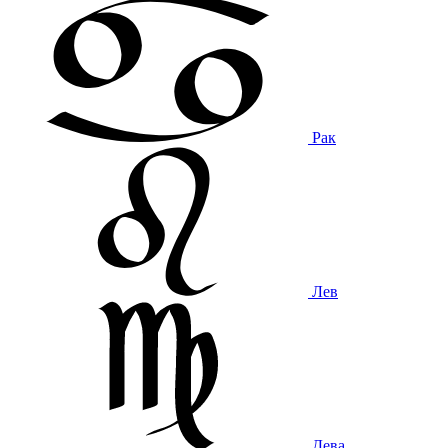
Рак
Лев
Дева