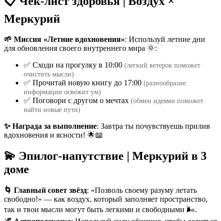
📋 Чек-лист здоровья | Воздух ×
Меркурий
🌱 Миссия «Летние вдохновения»
: Используй летние дни
для обновления своего внутреннего мира 🌞:
✅ Сходи на прогулку в 10:00
(легкий ветерок поможет
очистить мысли)
✅ Прочитай новую книгу до 17:00
(разнообразие
информации освежит ум)
✅ Поговори с другом о мечтах
(обмен идеями поможет
найти новые пути)
✨ Награда за выполнение
: Завтра ты почувствуешь прилив
вдохновения и ясности! 🌟📖
💫 Эпилог-напутствие | Меркурий в 3
доме
🌀 Главный совет звёзд
: «Позволь своему разуму летать
свободно!» — как воздух, который заполняет пространство,
так и твои мысли могут быть легкими и свободными 🌬️.