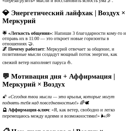
«перезагрузить» мысли и восстановить ясность ума 🌌.
💎 Энергетический лайфхак | Воздух ×
Меркурий
🌟 «Легкость общения»
: Напиши 3 благодарности кому-то и
отправь их в 11:00 — это откроет новые горизонты в
отношениях 🤝.
🌌 Почему работает
: Меркурий отвечает за общение, и
позитивные мысли создадут мощный поток энергии, как
свежий ветер наполняет паруса ⛵️.
💬 Мотивация дня + Аффирмация |
Меркурий × Воздух
🌠
«Сегодня твои мысли — это крылья, которые могут
поднять тебя над повседневностью!»
🌈🕊️
🔮 Аффирмация-ключ
: «Я, как ветер, свободно и легко
перемещаюсь между идеями и возможностями!» 🌬️💭