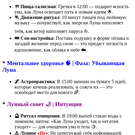
🍴 Пища-талисман
: Гречка в 12:00 — подарит ясность
ума, как Луна освещает путь к новым идеям 🌟.
🏃 Движение-ритуал
: 10 минут танцев под любимую
музыку — почувствуй, как энергия Луны наполняет
тебя, как ветер наполняет паруса ⛵️.
💤 Сон-настройка
: Поставь подушку в форме облака и
загадай желание перед сном — это придаст легкость и
вдохновение, как облака в небе ☁️.
*
Ментальное здоровье 🧠 | Фаза: Убывающая
Луна
🌌 Астропрактика
: В 15:00 запиши на бумаге 5 идей,
которые хочешь реализовать, и сожги их — это
освободит место для нового 🌈.
*
Лунный совет 🌙 | Интуиция
🔮 Ритуал очищения
: В 19:00 выпей стакан воды с
лимоном, шепча: «Как Луна уходит, так и негатив
уходит» — для очищения ума и тела 🍋.
⚠️ Лунное «
Не
»
: Не перегружай себя информацией