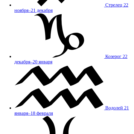
Стрелец
22
ноября–21 декабря
Козерог
22
декабря–20 января
Водолей
21
января–18 февраля