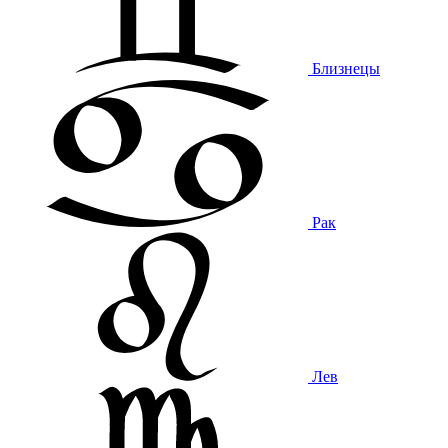
Близнецы
Рак
Лев