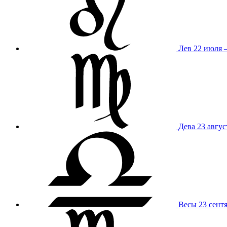
Лев
22 июля –
Дева
23 авгус
Весы
23 сент