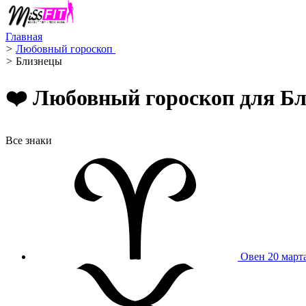
Главная
>
Любовный гороскоп ️
>
Близнецы ️
❤️ Любовный гороскоп для Бли
Все знаки
Овен
20 март