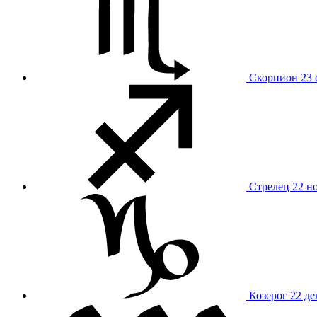
Скорпион
23 
Стрелец
22 н
Козерог
22 де