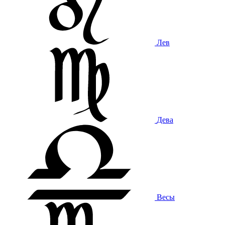
Лев
Дева
Весы