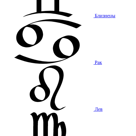
Близнецы
Рак
Лев