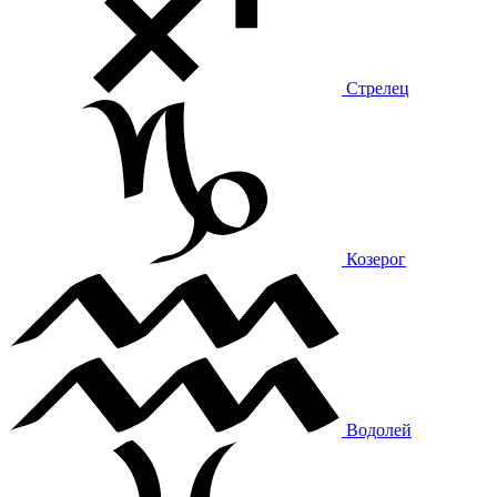
Стрелец
Козерог
Водолей