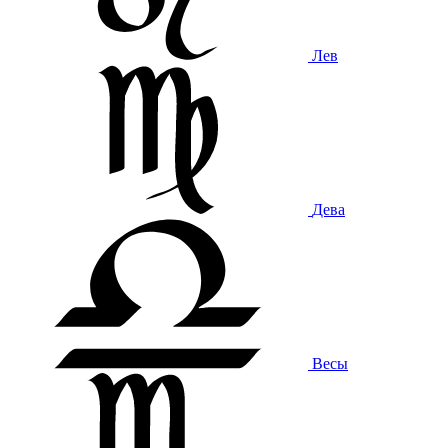
Лев
Дева
Весы