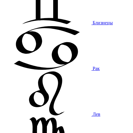
Близнецы
Рак
Лев