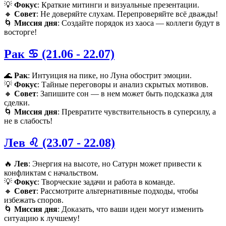
💡
Фокус
: Краткие митинги и визуальные презентации.
🔸
Совет
: Не доверяйте слухам. Перепроверяйте всё дважды!
🌀
Миссия дня
: Создайте порядок из хаоса — коллеги будут в
восторге!
Рак ♋️ (21.06 - 22.07)
🌊
Рак
: Интуиция на пике, но Луна обострит эмоции.
💡
Фокус
: Тайные переговоры и анализ скрытых мотивов.
🔸
Совет
: Запишите сон — в нем может быть подсказка для
сделки.
🌀
Миссия дня
: Превратите чувствительность в суперсилу, а
не в слабость!
Лев ♌️ (23.07 - 22.08)
🔥
Лев
: Энергия на высоте, но Сатурн может привести к
конфликтам с начальством.
💡
Фокус
: Творческие задачи и работа в команде.
🔸
Совет
: Рассмотрите альтернативные подходы, чтобы
избежать споров.
🌀
Миссия дня
: Доказать, что ваши идеи могут изменить
ситуацию к лучшему!