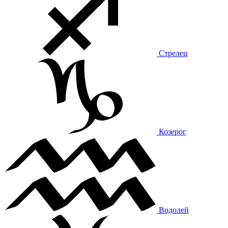
Стрелец
Козерог
Водолей