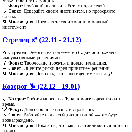
может обострить эмоции.
💡
Фокус
: Глубокий анализ и работа с подоплекой.
🔸
Совет
: Доверяйте своим инстинктам, но проверяйте
факты.
🌀
Миссия дня
: Превратите свои эмоции в мощный
инструмент!
Стрелец ♐️ (22.11 - 21.12)
🔥
Стрелец
: Энергия на подъеме, но будьте осторожны с
импульсивными решениями.
💡
Фокус
: Творческие проекты и новые начинания.
🔸
Совет
: Оцените риски перед принятием решений.
🌀
Миссия дня
: Доказать, что ваши идеи имеют силу!
Козерог ♑️ (22.12 - 19.01)
🌿
Козерог
: Работы много, но Луна поможет организовать
время.
💡
Фокус
: Долгосрочные планы и стратегии.
🔸
Совет
: Работайте над своей дисциплиной — это будет
вознаграждено.
🌀
Миссия дня
: Покажите, что ваша настойчивость приносит
плоды!