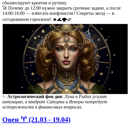
сбалансируют креатив и рутину.
🚀 Почему до 12:00 нужно закрыть срочные задачи, а после
14:00-16:00 — избегать конфликтов? Секреты звезд — в
сегодняшнем гороскопе! 🔥🌊🌪️🌿
✨
Астрологический фон дня
:
Луна в Рыбах усилит
интуицию, а квадрат Сатурна и Венеры потребует
осторожности в финансовых вопросах.
Овен ♈️ (21.03 - 19.04)