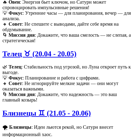
🔥
Овен
: Энергия бьет ключом, но Сатурн может
спровоцировать импульсивные решения!
💡
Фокус
: Утренние часы — для планирования, вечер — для
анализа.
🔸
Совет
: Не спешите с выводами, дайте себе время на
обдумывание.
🌀
Миссия дня
: Докажите, что ваша смелость — не слепая, а
стратегическая!
Телец ♉️ (20.04 - 20.05)
🌿
Телец
: Стабильность под угрозой, но Луна откроет путь к
выгоде.
💡
Фокус
: Планирование и работа с цифрами.
🔸
Совет
: Не игнорируйте мелкие задачи — они могут
оказаться важными.
🌀
Миссия дня
: Докажите, что надежность — это ваш
главный козырь!
Близнецы ♊️ (21.05 - 20.06)
🌪️
Близнецы
: Идеи льются рекой, но Сатурн внесет
информационный хаос.