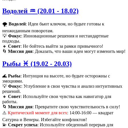
Водолей ♒️ (20.01 - 18.02)
🌪️
Водолей
: Идеи бьют ключом, но будьте готовы к
неожиданным поворотам.
💡
Фокус
: Инновационные решения и нестандартные
подходы.
🔸
Совет
: Не бойтесь выйти за рамки привычного!
🌀
Миссия дня
: Доказать, что ваши идеи могут изменить мир!
Рыбы ♓️ (19.02 - 20.03)
🌊
Рыбы
: Интуиция на высоте, но будьте осторожны с
эмоциями.
💡
Фокус
: Углубление в свои чувства и анализ интуитивных
решений.
🔸
Совет
: Используйте свои чувства как навигатор для
работы.
🌀
Миссия дня
: Превратите свою чувствительность в силу!
⚠️
Критический момент для всех
: 14:00-16:00 — квадрат
Сатурна и Венеры. Избегайте конфликтов!
💫
Секрет успеха
: Используйте обеденный перерыв для