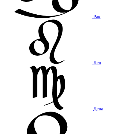
Рак
Лев
Дева