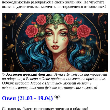
необходимостью разобраться в своих желаниях. Не упустите
шанс на удивительные моменты и откровения в отношениях!
✨
Астрологический фон дня
:
Луна в Близнецах настраивает
на общение, а Венера в Овне придает смелости в признаниях.
Однако квадрат Марса с Нептуном может вызвать
недопонимание, так что будьте внимательны к словам!
Овен (21.03 - 19.04)
♈️
Сегодня вы будете источником энергии и обаяния!