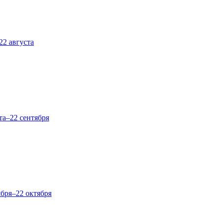
22 августа
та–22 сентября
ября–22 октября