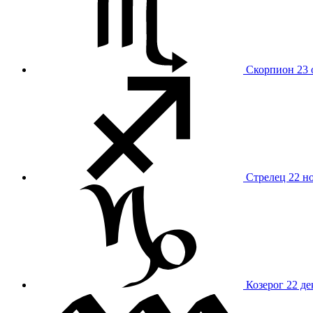
Скорпион
23 
Стрелец
22 н
Козерог
22 де