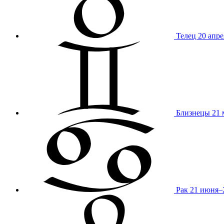
Телец
20 апре
Близнецы
21 
Рак
21 июня–