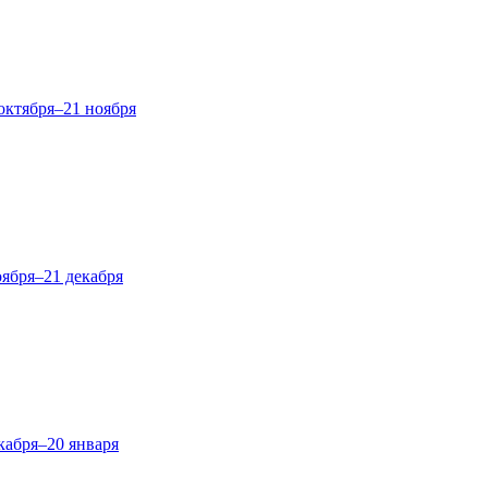
октября–21 ноября
оября–21 декабря
кабря–20 января