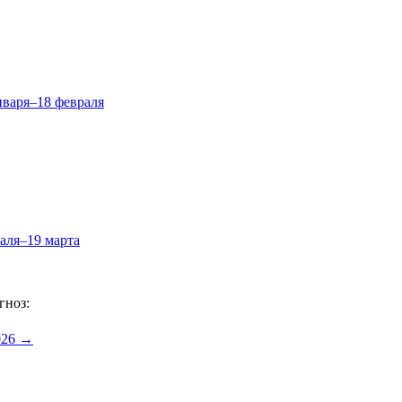
нваря–18 февраля
аля–19 марта
гноз:
2026 →