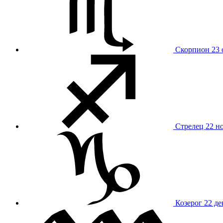
Скорпион
23 
Стрелец
22 н
Козерог
22 де