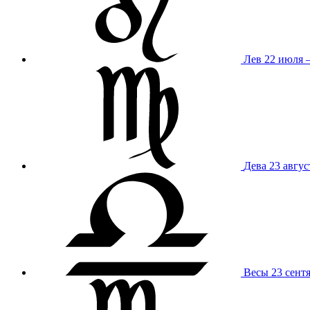
Лев
22 июля –
Дева
23 авгус
Весы
23 сент