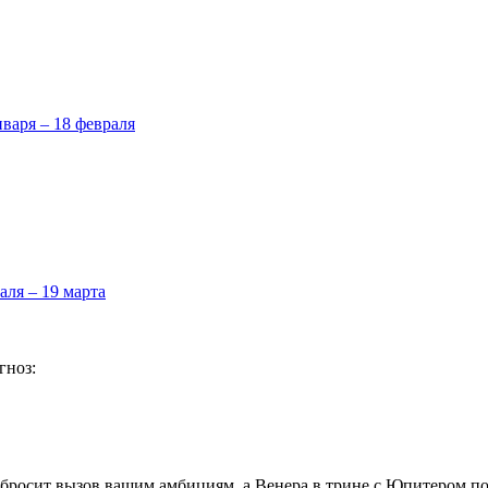
нваря – 18 февраля
аля – 19 марта
гноз:
, бросит вызов вашим амбициям, а Венера в трине с Юпитером п