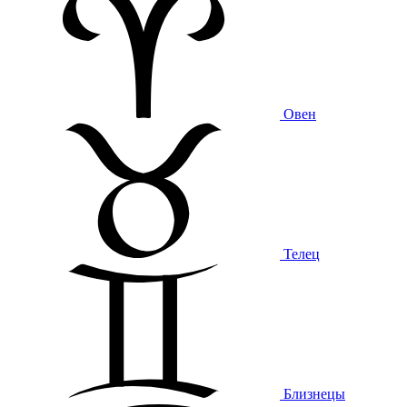
Овен
Телец
Близнецы