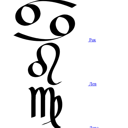
Рак
Лев
Дева