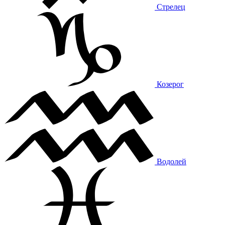
Стрелец
Козерог
Водолей