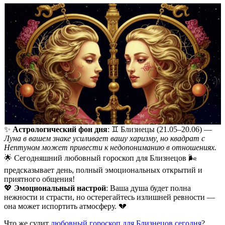
✨
Астрологический фон дня
: ♊️ Близнецы (21.05–20.06) —
Луна в вашем знаке усиливает вашу харизму, но квадрат с
Нептуном может привести к недопониманию в отношениях.
🌟 Сегодняшний любовный гороскоп для Близнецов 🌬️
предсказывает день, полный эмоциональных открытий и
приятного общения!
💖
Эмоциональный настрой
: Ваша душа будет полна
нежности и страсти, но остерегайтесь излишней ревности —
она может испортить атмосферу. 💔
Что же сулит
любовный гороскоп для Близнецов сегодня
?