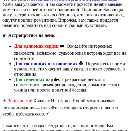
Удача вам улыбается, и вы сможете провести незабываемые
моменты со своей второй половинкой. Одинокие Близнецы
могут встретить кого-то особенного, а те, кто в отношениях,
ощутят прилив романтики. Впрочем, вам также придется
немного поработать над собой и своими чувствами.
💫
Астропрогноз на день
:
Для одиноких сердец
❤️: Ожидайте интересных
знакомств, возможно, судьбоносная встреча ждет вас на
горизонте!
Для состоящих в отношениях
💑: Поделитесь своими
чувствами, это укрепит вашу связь и внесет свежесть в
отношения.
Для семейных пар
🏡: Прекрасный день для
совместного времяпрепровождения, романтического
ужина или просто приятной беседы.
⚠️
Зоны риска
: Квадрат Нептуна с Луной может вызвать
недопонимания — старайтесь говорить открыто и честно,
чтобы избежать ссор. ⚡️
Помните, что звезды всегда знают, как вам помочь! Вы
можете использовать этот день для того, чтобы раскрыть свои