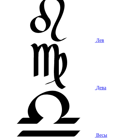
Лев
Дева
Весы