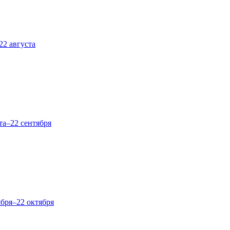
22 августа
та–22 сентября
ября–22 октября