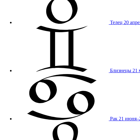
Телец
20 апре
Близнецы
21 
Рак
21 июня–