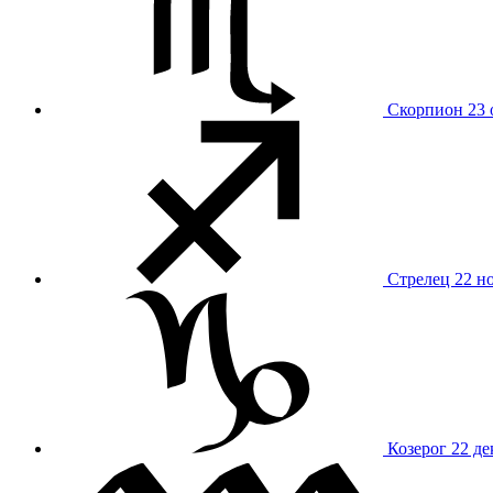
Скорпион
23 
Стрелец
22 н
Козерог
22 де