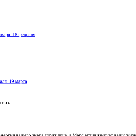
нваря–18 февраля
аля–19 марта
гноз:
энергия вашего знака горит ярче, а Марс активизирует вашу жиз