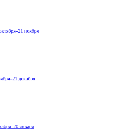
октября–21 ноября
оября–21 декабря
кабря–20 января