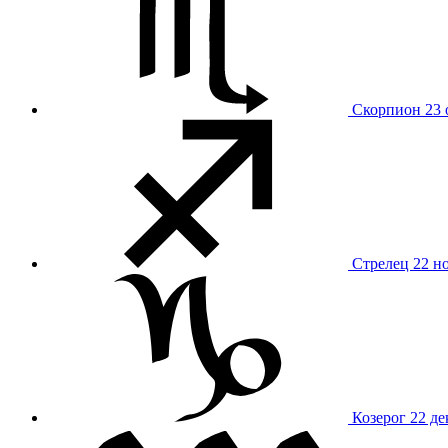
Скорпион
23 
Стрелец
22 н
Козерог
22 де