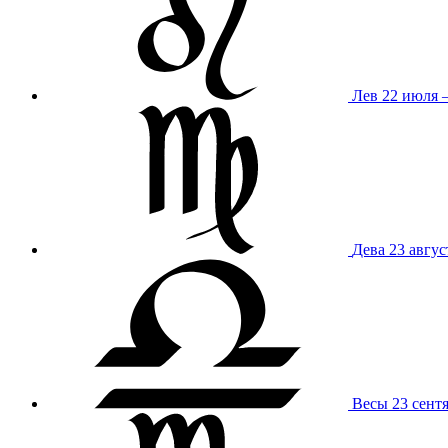
Лев
22 июля –
Дева
23 авгус
Весы
23 сент