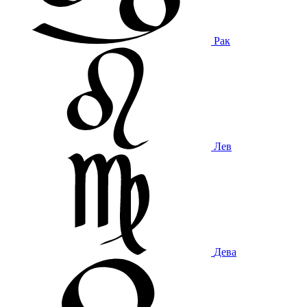
Рак
Лев
Дева