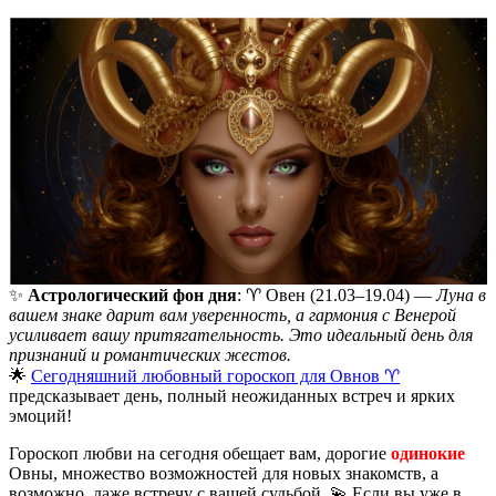
✨
Астрологический фон дня
: ♈️ Овен (21.03–19.04) —
Луна в
вашем знаке дарит вам уверенность, а гармония с Венерой
усиливает вашу притягательность. Это идеальный день для
признаний и романтических жестов.
🌟
Сегодняшний любовный гороскоп для Овнов ♈️
предсказывает день, полный неожиданных встреч и ярких
эмоций!
Гороскоп любви на сегодня обещает вам, дорогие
одинокие
Овны, множество возможностей для новых знакомств, а
возможно, даже встречу с вашей судьбой. 💫 Если вы уже в