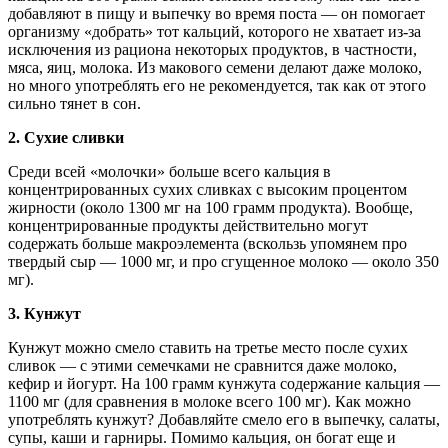
добавляют в пищу и выпечку во время поста — он помогает
организму «добрать» тот кальций, которого не хватает из-за
исключения из рациона некоторых продуктов, в частности,
мяса, яиц, молока. Из макового семени делают даже молоко,
но много употреблять его не рекомендуется, так как от этого
сильно тянет в сон.
2.
Сухие сливки
Среди всей «молочки» больше всего кальция в
концентрированных сухих сливках с высоким процентом
жирности (около 1300 мг на 100 грамм продукта). Вообще,
концентрированные продукты действительно могут
содержать больше макроэлемента (вскользь упомянем про
твердый сыр — 1000 мг, и про сгущенное молоко — около 350
мг).
3.
Кунжут
Кунжут можно смело ставить на третье место после сухих
сливок — с этими семечками не сравнится даже молоко,
кефир и йогурт. На 100 грамм кунжута содержание кальция —
1100 мг (для сравнения в молоке всего 100 мг). Как можно
употреблять кунжут? Добавляйте смело его в выпечку, салаты,
супы, каши и гарниры. Помимо кальция, он богат еще и