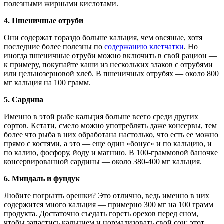
полезными жирными кислотами.
4.
Пшеничные отруби
Они содержат гораздо больше кальция, чем овсяные, хотя
последние более полезны по
содержанию клетчатки
. Но
иногда пшеничные отруби можно включить в свой рацион —
к примеру, покупайте каши из нескольких злаков с отрубями
или цельнозерновой хлеб. В пшеничных отрубях — около 800
мг кальция на 100 грамм.
5.
Сардина
Именно в этой рыбе кальция больше всего среди других
сортов. Кстати, смело можно употреблять даже консервы, тем
более что рыба в них обработана настолько, что есть ее можно
прямо с костями, а это — еще один «бонус» и по кальцию, и
по калию, фосфору, йоду и магнию. В 100-граммовой баночке
консервированной сардины — около 380-400 мг кальция.
6.
Миндаль и фундук
Любите погрызть орешки? Это отлично, ведь именно в них
содержится много кальция — примерно 300 мг на 100 грамм
продукта. Достаточно съедать горсть орехов перед сном,
чтобы запастись кальцием и нормализовать свой сон: этот