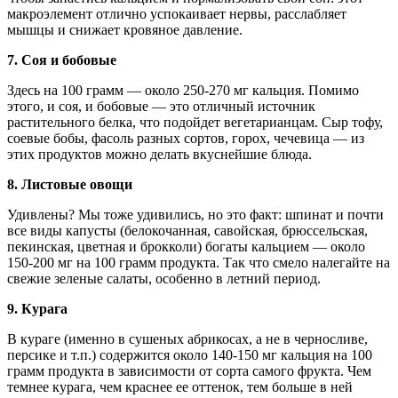
макроэлемент отлично успокаивает нервы, расслабляет
мышцы и снижает кровяное давление.
7.
Соя и бобовые
Здесь на 100 грамм — около 250-270 мг кальция. Помимо
этого, и соя, и бобовые — это отличный источник
растительного белка, что подойдет вегетарианцам. Сыр тофу,
соевые бобы, фасоль разных сортов, горох, чечевица — из
этих продуктов можно делать вкуснейшие блюда.
8.
Листовые овощи
Удивлены? Мы тоже удивились, но это факт: шпинат и почти
все виды капусты (белокочанная, савойская, брюссельская,
пекинская, цветная и брокколи) богаты кальцием — около
150-200 мг на 100 грамм продукта. Так что смело налегайте на
свежие зеленые салаты, особенно в летний период.
9.
Курага
В кураге (именно в сушеных абрикосах, а не в черносливе,
персике и т.п.) содержится около 140-150 мг кальция на 100
грамм продукта в зависимости от сорта самого фрукта. Чем
темнее курага, чем краснее ее оттенок, тем больше в ней