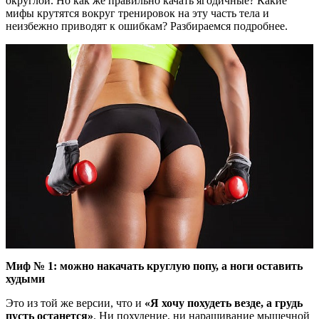
округлой. Но как же правильно качать ягодичные? Какие
мифы крутятся вокруг тренировок на эту часть тела и
неизбежно приводят к ошибкам? Разбираемся подробнее.
Миф № 1: можно накачать круглую попу, а ноги оставить
худыми
Это из той же версии, что и
«Я хочу похудеть везде, а грудь
пусть останется»
. Ни похудение, ни наращивание мышечной