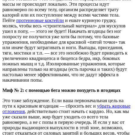
массы не происходит локально. Эти процессы идут
равномерно по всему телу, организм распределяет трату
калорий или их поступление между всеми частями тела.
Пейте
протеиновые коктейли
и ешьте куриную грудку,
молясь, чтобы весь «строительный материал» для мускулов
ушел в попу, — этого не будет! Накачать ягодицы без ног
попросту не получится уже хотя бы потому, что базовые
упражнения, необходимые для красивой «пятой точки» так
или иначе будут затрагивать и ноги. Выпады, приседания,
тяги, мостики и т.п. — все это неизбежно будет приводить к
увеличению квадрицепса и бицепса бедра, икр, боковых
ножных мышц и т.д. Изолированные упражнения, которые
направлены только на ягодицы (есть парочка и таких) будут
настолько менее эффективными, что не дадут эффекта в
накачивании попы.
Миф № 2: с помощью бега можно похудеть в ягодицах
Это тоже заблуждение. Если ваша первоначальная цель на
пути к красивым ягодицам — сбросить вес и
убрать жировые
отложения
, действительно стоит начать с кардио. Но, как мы
уже сказали выше, жир будет уходить со всего тела
равномерно, а не с попы в первую очередь. И если у вас от
природы выдающиеся выпуклости в этой зоне, возможно,
стоит отказаться от силовых занятий и больших весов, чтобы