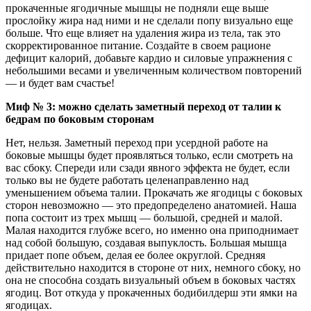
прокаченные ягодичные мышцы не подняли еще выше
прослойку жира над ними и не сделали попу визуально еще
больше. Что еще влияет на удаления жира из тела, так это
скорректированное питание. Создайте в своем рационе
дефицит калорий, добавьте кардио и силовые упражнения с
небольшими весами и увеличенным количеством повторений
— и будет вам счастье!
Миф № 3: можно сделать заметный переход от талии к
бедрам по боковым сторонам
Нет, нельзя. Заметный переход при усердной работе на
боковые мышцы будет проявляться только, если смотреть на
вас сбоку. Спереди или сзади явного эффекта не будет, если
только вы не будете работать целенаправленно над
уменьшением объема талии. Прокачать же ягодицы с боковых
сторон невозможно — это предопределено анатомией. Наша
попа состоит из трех мышц — большой, средней и малой.
Малая находится глубже всего, но именно она приподнимает
над собой большую, создавая выпуклость. Большая мышца
придает попе объем, делая ее более округлой. Средняя
действительно находится в стороне от них, немного сбоку, но
она не способна создать визуальный объем в боковых частях
ягодиц. Вот откуда у прокаченных бодибилдерш эти ямки на
ягодицах.